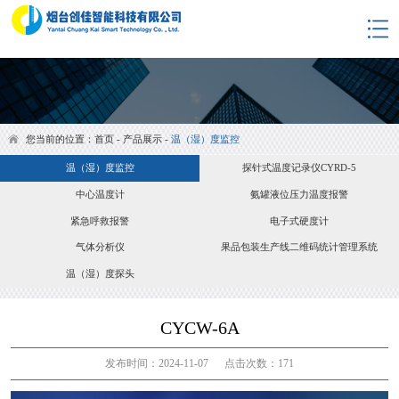
网站首页
关于我们
产品展示
淘宝商城
您当前的位置：
首页
-
产品展示
-
温（湿）度监控
解决方案
温（湿）度监控
探针式温度记录仪CYRD-5
合作案例
中心温度计
氨罐液位压力温度报警
资料下载
紧急呼救报警
电子式硬度计
新闻资讯
气体分析仪
果品包装生产线二维码统计管理系统
联系我们
温（湿）度探头
监控平台
CYCW-6A
发布时间：2024-11-07 点击次数：171