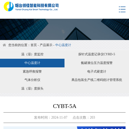
网站首页
关于我们
产品展示
淘宝商城
您当前的位置：
首页
-
产品展示
-
中心温度计
解决方案
温（湿）度监控
探针式温度记录仪CYRD-5
合作案例
中心温度计
氨罐液位压力温度报警
资料下载
紧急呼救报警
电子式硬度计
新闻资讯
气体分析仪
果品包装生产线二维码统计管理系统
联系我们
温（湿）度探头
监控平台
CYBT-5A
发布时间：2024-11-07 点击次数：203